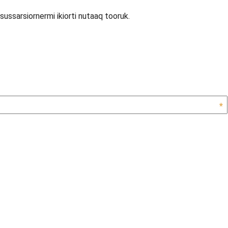
lisussarsiornermi ikiorti nutaaq tooruk.
*