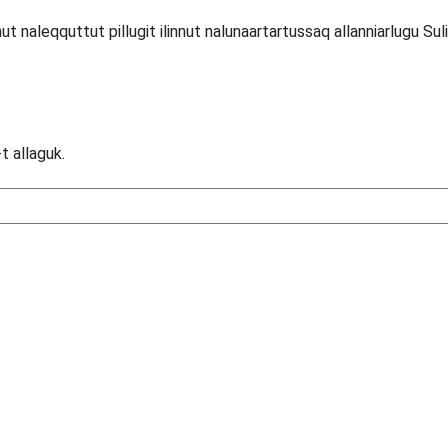
tinnut naleqquttut pillugit ilinnut nalunaartartussaq allanniarlugu Su
-t allaguk.